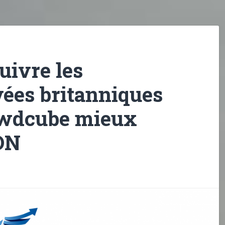
uivre les
vées britanniques
owdcube mieux
ON