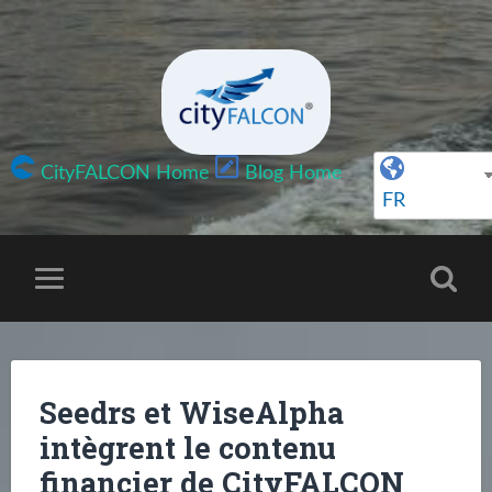
CityFALCON Home
Blog Home
FR
Seedrs et WiseAlpha
intègrent le contenu
financier de CityFALCON