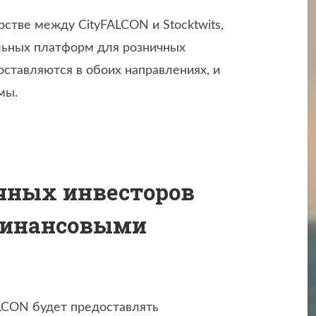
стве между CityFALCON и Stocktwits,
льных платформ для розничных
оставляются в обоих направлениях, и
рмы.
чных инвесторов
финансовыми
ALCON будет предоставлять