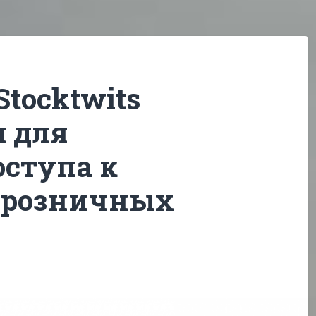
Stocktwits
 для
ступа к
 розничных