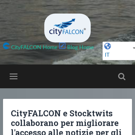
CityFALCON Home
Blog Home
IT
CityFALCON e Stocktwits
collaborano per migliorare
l'accesso alle notizie per gli