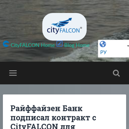
CityFALCON Home
Blog Home
РУ
Райффайзен Банк
подписал контракт с
CityFALCON для