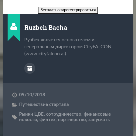
Ruzbeh Bacha
Рузбех является основателем и
генеральным директором CityFALCON
(www.cityfalcon.ai).
09/10/2018
Путешествие стартапа
Рынки ЦВЕ
,
сотрудничество
,
финансовые
новости
,
финтех
,
партнерство
,
запускать