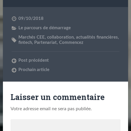
09/10/2018
Le parcours de démarrage
Marchés CEE
,
collaboration
,
actualités financières
,
fintech
,
Partenariat
,
Commencez
Post précédent
Prochain article
Laisser un commentaire
Votre adresse email ne sera pas publiée.