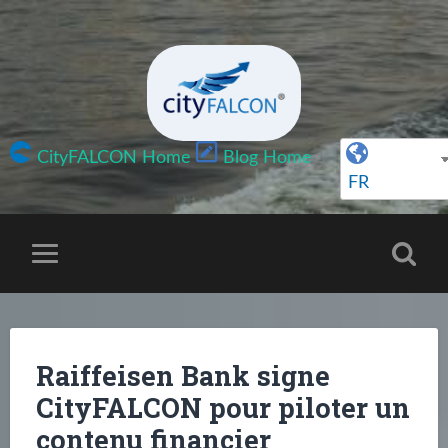
CityFALCON Home
Blog Home
FR
Raiffeisen Bank signe
CityFALCON pour piloter un
contenu financier