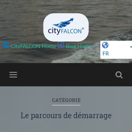
CityFALCON Home
Blog Home
FR
CATÉGORIE
Le parcours de démarrage