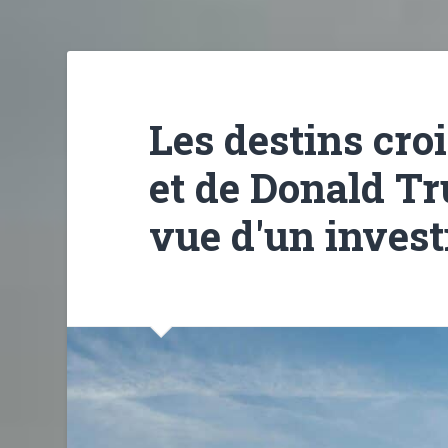
Les destins cro
et de Donald Tr
vue d'un invest