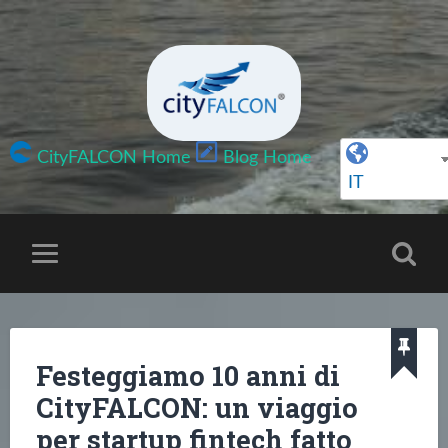
CityFALCON Home
Blog Home
IT
Festeggiamo 10 anni di
CityFALCON: un viaggio
per startup fintech fatto