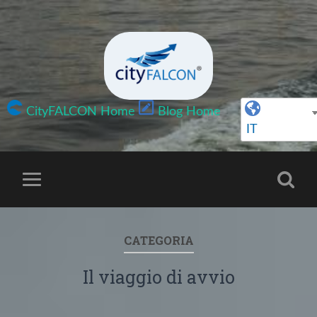
CityFALCON Home
Blog Home
IT
CATEGORIA
Il viaggio di avvio