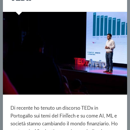
Di recente ho tenuto un discorso TEDx in
Portogallo sui temi del FinTech e su come AI, ML e
società stanno cambiando il mondo finanziario. Ho