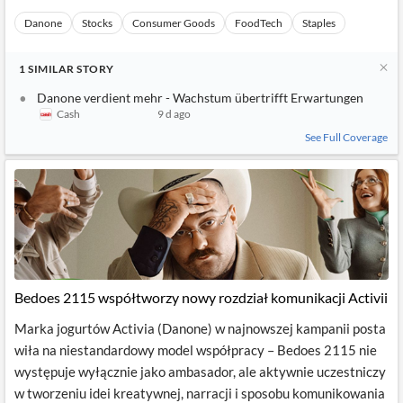
Danone
Stocks
Consumer Goods
FoodTech
Staples
1
SIMILAR
STORY
Danone verdient mehr - Wachstum übertrifft Erwartungen
Cash
9 d ago
See Full Coverage
Bedoes 2115 współtworzy nowy rozdział komunikacji Activii
Marka jogurtów Activia (Danone) w najnowszej kampanii posta
wiła na niestandardowy model współpracy – Bedoes 2115 nie
występuje wyłącznie jako ambasador, ale aktywnie uczestniczy
w tworzeniu idei kreatywnej, narracji i sposobu komunikowania