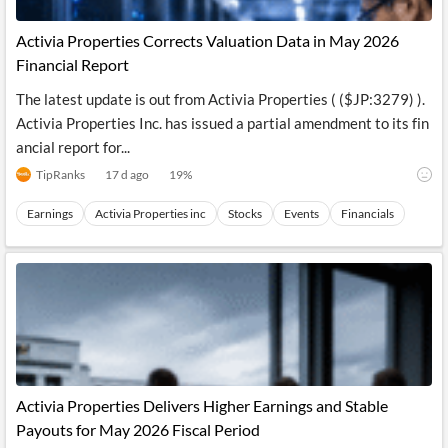
API
Professors,
Business
CityFALCON
Academia
News
Activia Properties Corrects Valuation Data in May 2026
Score
Reader
Extended
Financial Report
News
Financial
Wealth
Content
Watchlists
Managers,
The latest update is out from Activia Properties ( ($JP:3279) ).
API
Financial
Insider
Advisors
Transactions
Similar
Activia Properties Inc. has issued a partial amendment to its fin
Financial
Stories
ancial report for...
Entity and
Grouping
P2P
Official
Events
Crowdfunding,
Company
TipRanks
17 d ago
19
%
Extraction
VC, PE
Filings
News
with NLP
on
Earnings
Activia Properties inc
Stocks
Events
Financials
Charts
Institutional
Investor
Extract
Investors,
Relations
and
Treasury
Key
Structure
Headlines
UK
Insights
Consultancy,
Private
from
Legal,
Company
Sentiment
Your
Accounting
Insights
Own
Content
Content
Central
ESG
Translation
Banks,
Content
Integrations
Regulatory
Activia Properties Delivers Higher Earnings and Stable
Push
Agencies
Languages
Notifications
Payouts for May 2026 Fiscal Period
Financial