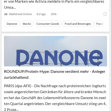
er von Marken wie Activia meldete in Paris ein vergleichbares
Umsa...
Wallstreet:Online
8 d ago
20
%
Danone
Stocks
Consumer Goods
Food and Beverages
FoodTech
ROUNDUP/Protein-Hype: Danone verdient mehr - Anleger
zurückhaltend
PARIS (dpa-AFX) - Die Nachfrage nach proteinreichen Joghurts
sowie angereicherten Getränken für ältere und kranke Mensch
en hat das Geschäft des Lebensmittelkonzerns Danone im zwei
ten Quartal angetrieben. Der vergleichbare Umsatz stieg um 4,
2 Proze...