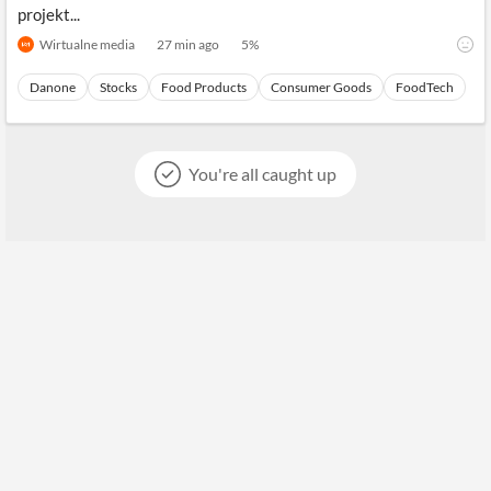
projekt...
Wirtualne media
27 min ago
5
%
Danone
Stocks
Food Products
Consumer Goods
FoodTech
You're all caught up