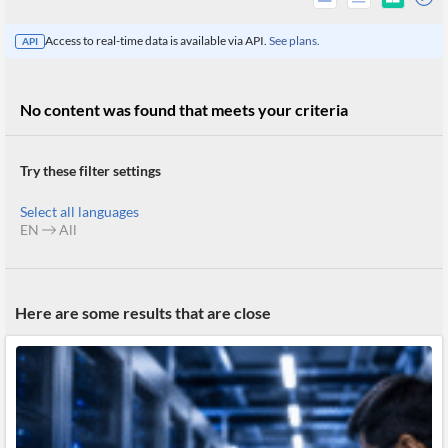
Access to real-time data is available via API.
See plans.
API
No content was found that meets your criteria
Try these filter settings
Select all languages
EN
All
All
Here are some results that are close
Products
Retail
Investors
CityFALCON.ai
All
Solutions
Retail
Brokers
Traders
Financial
News
Students,
Daily