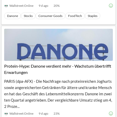
Wallstreet:Online
9 d ago
20
%
Danone
Stocks
Consumer Goods
FoodTech
Staples
Protein-Hype: Danone verdient mehr - Wachstum übertrifft
Erwartungen
PARIS (dpa-AFX) - Die Nachfrage nach proteinreichen Joghurts
sowie angereicherten Getränken für ältere und kranke Mensch
en hat das Geschäft des Lebensmittelkonzerns Danone im zwei
ten Quartal angetrieben. Der vergleichbare Umsatz stieg um 4,
2 Proze...
Wallstreet:Online
9 d ago
23
%