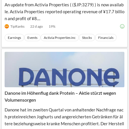
News
An update from Activia Properties ( ($JP:3279) ) is now availab
MCP
le. Activia Properties reported operating revenue of ¥17.7 billio
n and profit of ¥8....
TipRanks
22 d ago
19
%
Earnings
Events
Activia Properties inc
Stocks
Financials
Danone im Höhenflug dank Protein – Aktie stürzt wegen
Volumensorgen
Danone hat im zweiten Quartal von anhaltender Nachfrage nac
h proteinreichen Joghurts und angereicherten Getränken für äl
tere beziehungsweise kranke Menschen profitiert. Der Herstell