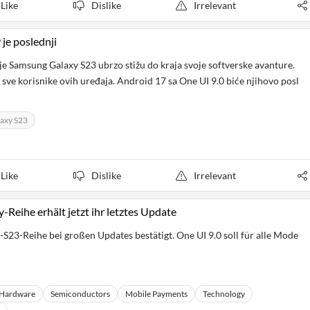
Like
Dislike
Irrelevant
 je poslednji
je Samsung Galaxy S23 ubrzo stižu do kraja svoje softverske avanture.
 sve korisnike ovih uređaja. Android 17 sa One UI 9.0 biće njihovo posl
axy S23
Like
Dislike
Irrelevant
-Reihe erhält jetzt ihr letztes Update
S23-Reihe bei großen Updates bestätigt. One UI 9.0 soll für alle Mode
Hardware
Semiconductors
Mobile Payments
Technology