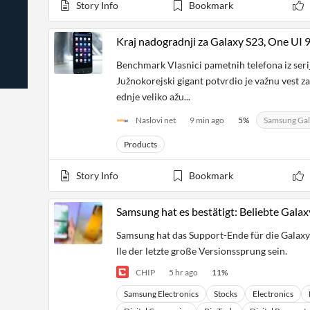
Story Info
Bookmark
News
Students,
Daily
API
Professors,
Business
CityFALCON
Academia
News
Kraj nadogradnji za Galaxy S23, One UI 9
Score
Reader
Extended
News
Financial
Wealth
Benchmark Vlasnici pametnih telefona iz seri
Content
Watchlists
Managers,
Južnokorejski gigant potvrdio je važnu vest za
API
Financial
Insider
Advisors
Transactions
Similar
ednje veliko ažu...
Financial
Stories
Entity and
Grouping
P2P
Official
Naslovi net
9 min ago
5
%
Samsung Gal
Events
Crowdfunding,
Company
Extraction
VC, PE
Filings
Products
News
with NLP
on
Charts
Institutional
Investor
Story Info
Bookmark
Extract
Investors,
Relations
and
Treasury
Key
Structure
Headlines
UK
Samsung hat es bestätigt: Beliebte Galaxy
Insights
Consultancy,
Private
from
Legal,
Company
Sentiment
Samsung hat das Support-Ende für die Galaxy-
Your
Accounting
Insights
lle der letzte große Versionssprung sein.
Own
Content
Content
Central
ESG
Translation
CHIP
5 hr ago
11
%
Banks,
Content
Integrations
Regulatory
Samsung Electronics
Stocks
Electronics
Push
Agencies
Languages
Notifications