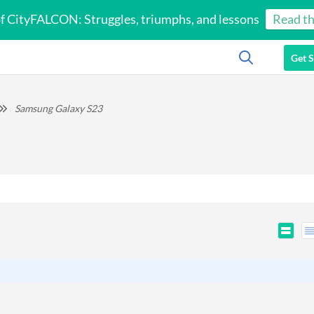
of CityFALCON: Struggles, triumphs, and lessons
Read th
Get S
Samsung Galaxy S23