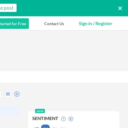
e post
Sign in / Register
tarted for Free
Contact Us
NEW
SENTIMENT