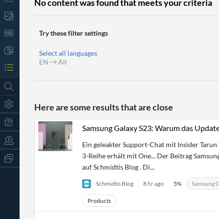
No content was found that meets your criteria
Try these filter settings
Select all languages
EN
All
Here are some results that are close
Samsung Galaxy S23: Warum das Update
Ein geleakter Support-Chat mit Insider Tarun
3-Reihe erhält mit One... Der Beitrag Samsu
All
Products
auf Schmidtis Blog . Di...
Retail
Investors
CityFALCON.ai
Schmidtis Blog
8 hr ago
5
%
Samsung G
All
Solutions
Retail
Products
t
Brokers
Traders
Financial