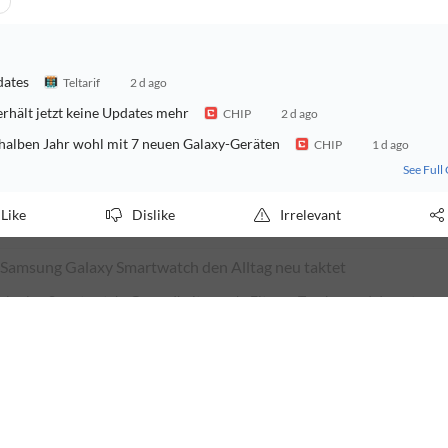
dates
Teltarif
2 d ago
rhält jetzt keine Updates mehr
CHIP
2 d ago
halben Jahr wohl mit 7 neuen Galaxy-Geräten
CHIP
1 d ago
See Full
Like
Dislike
Irrelevant
Samsung Galaxy Smartwatch den Alltag neu taktet
als eine Smartwatch: Gesundheitscoach, Fitness-Tracker und dezente
neuen Samsung Galaxy Generation wirklich?
 zu früh
SmartDroid.de
24 d ago