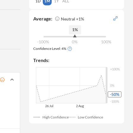
1D
1M
1Y
ALL
Average:
Neutral +1%
1%
-100%
0%
100%
Confidence Level:
4
%
Trends:
+100%
0%
-50
%
-100%
26 Jul
 2 Aug
High Confidence
Low Confidence