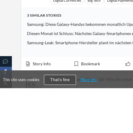
Digital Currencies
Big Tech
Digital Payments
Financial
News
MCP
3
SIMILAR
STORIES
Samsung: Diese Galaxy-Handys bekommen monatlich Up
Diesen Monat ist Schluss: Nächstes Galaxy-Smartphones e
Samsung-Leak: Smartphone-Hersteller plant im nächsten 
Story Info
Bookmark
Samsung Galaxy Watch S8: Wie die neue 
This site uses cookies
More info
That's fine
Die Samsung Galaxy Watch S8 will mehr sein 
Design-Uhr in einem. Was steckt hinter der 
Ad Hoc News
23 d ago
7
%
1
SIMILAR
STORY
Galaxy Watch 9 & Ultra 2: Samsung verrät die Neuerungen