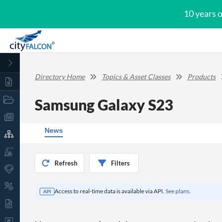
10 years 
Directory Home
Topics & Asset Classes
Products
Samsung Galaxy S23
News
Refresh
Filters
Access to real-time data is available via API.
See plans.
API