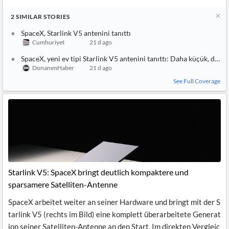
2
SIMILAR
STORIES
SpaceX, Starlink V5 antenini tanıttı
Cumhuriyet
21 d ago
SpaceX, yeni ev tipi Starlink V5 antenini tanıttı: Daha küçük, daha 
DonanımHaber
21 d ago
See Full Coverage
Starlink V5: SpaceX bringt deutlich kompaktere und
sparsamere Satelliten-Antenne
SpaceX arbeitet weiter an seiner Hardware und bringt mit der S
tarlink V5 (rechts im Bild) eine komplett überarbeitete Generat
ion seiner Satelliten-Antenne an den Start. Im direkten Vergleic