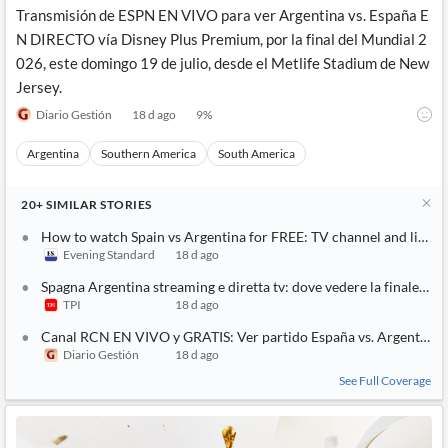
Transmisión de ESPN EN VIVO para ver Argentina vs. España E
N DIRECTO vía Disney Plus Premium, por la final del Mundial 2
026, este domingo 19 de julio, desde el Metlife Stadium de New
Jersey.
Diario Gestión
18 d ago
9
%
Argentina
Southern America
South America
20+
SIMILAR
STORIES
How to watch Spain vs Argentina for FREE: TV channel and live s
Evening Standard
18 d ago
Spagna Argentina streaming e diretta tv: dove vedere la finale de
TPI
18 d ago
Canal RCN EN VIVO y GRATIS: Ver partido España vs. Argentina 
Diario Gestión
18 d ago
See Full Coverage