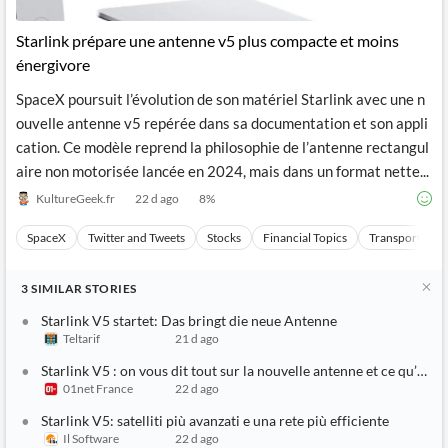
API
Professors,
Business
CityFALCON
Academia
News
Starlink prépare une antenne v5 plus compacte et moins
Score
Reader
Extended
énergivore
News
Financial
Wealth
Content
Watchlists
Managers,
SpaceX poursuit l’évolution de son matériel Starlink avec une n
API
Financial
Insider
Advisors
Transactions
Similar
ouvelle antenne v5 repérée dans sa documentation et son appli
Financial
Stories
cation. Ce modèle reprend la philosophie de l’antenne rectangul
Entity and
Grouping
P2P
Official
aire non motorisée lancée en 2024, mais dans un format nette...
Events
Crowdfunding,
Company
Extraction
VC, PE
Filings
News
KultureGeek.fr
22 d ago
8
%
with NLP
on
Charts
Institutional
Investor
SpaceX
Twitter and Tweets
Stocks
Financial Topics
Transportation
Extract
Investors,
Relations
and
Treasury
Key
Structure
Headlines
UK
3
SIMILAR
STORIES
Insights
Consultancy,
Private
from
Legal,
Company
Sentiment
Starlink V5 startet: Das bringt die neue Antenne
Your
Accounting
Insights
Teltarif
21 d ago
Own
Content
Content
Central
ESG
Translation
Starlink V5 : on vous dit tout sur la nouvelle antenne et ce qu’elle 
Banks,
Content
01net France
22 d ago
Integrations
Regulatory
Push
Agencies
Starlink V5: satelliti più avanzati e una rete più efficiente
Languages
Notifications
Financial
Il Software
22 d ago