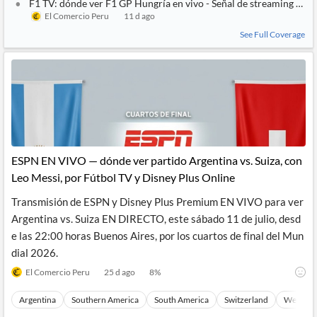
F1 TV: dónde ver F1 GP Hungría en vivo - Señal de streaming para 
El Comercio Peru
11 d ago
See Full Coverage
ESPN EN VIVO — dónde ver partido Argentina vs. Suiza, con
Leo Messi, por Fútbol TV y Disney Plus Online
Transmisión de ESPN y Disney Plus Premium EN VIVO para ver
Argentina vs. Suiza EN DIRECTO, este sábado 11 de julio, desd
e las 22:00 horas Buenos Aires, por los cuartos de final del Mun
dial 2026.
El Comercio Peru
25 d ago
8
%
Argentina
Southern America
South America
Switzerland
Western