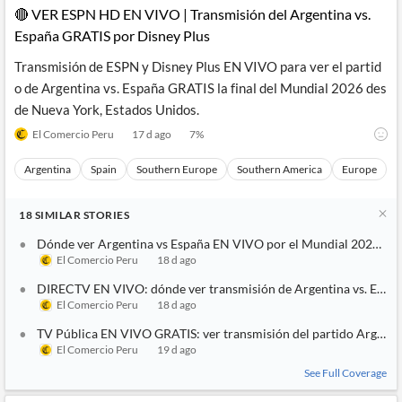
🔴 VER ESPN HD EN VIVO | Transmisión del Argentina vs.
España GRATIS por Disney Plus
Transmisión de ESPN y Disney Plus EN VIVO para ver el partid
o de Argentina vs. España GRATIS la final del Mundial 2026 des
de Nueva York, Estados Unidos.
El Comercio Peru
17 d ago
7
%
Argentina
Spain
Southern Europe
Southern America
Europe
18
SIMILAR
STORIES
Dónde ver Argentina vs España EN VIVO por el Mundial 2026: horari
El Comercio Peru
18 d ago
DIRECTV EN VIVO: dónde ver transmisión de Argentina vs. España 
El Comercio Peru
18 d ago
TV Pública EN VIVO GRATIS: ver transmisión del partido Argentina
El Comercio Peru
19 d ago
See Full Coverage