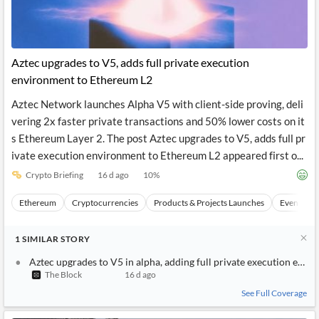
Aztec upgrades to V5, adds full private execution
environment to Ethereum L2
Aztec Network launches Alpha V5 with client-side proving, deli
vering 2x faster private transactions and 50% lower costs on it
s Ethereum Layer 2. The post Aztec upgrades to V5, adds full pr
ivate execution environment to Ethereum L2 appeared first o...
Crypto Briefing
16 d ago
10
%
Ethereum
Cryptocurrencies
Products & Projects Launches
Events
1
SIMILAR
STORY
Aztec upgrades to V5 in alpha, adding full private execution env
The Block
16 d ago
See Full Coverage