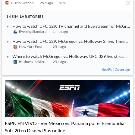
Diario Gestión
25 d ago
13
%
14
SIMILAR
STORIES
How to watch UFC 329: TV channel and live stream for McGregor
Evening Standard
1 mth ago
How to watch UFC 329: McGregor vs. Holloway 2 live: Time, full f
New York Post
25 d ago
Where to watch McGregor vs. Holloway: UFC 329 live streams, odd
Business Insider
25 d ago
See Full Coverage
ESPN EN VIVO - Ver México vs. Panamá por el Premundial
Sub-20 en Disney Plus online