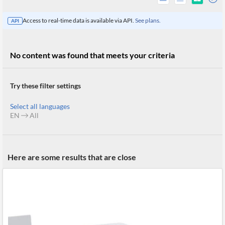
Access to real-time data is available via API.
See plans.
API
No content was found that meets your criteria
Try these filter settings
Select all languages
EN
All
All
Here are some results that are close
Products
Retail
Investors
CityFALCON.ai
All
Solutions
Retail
Brokers
Traders
Financial
News
Students,
Daily