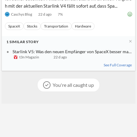
h mit der aktuellen Starlink V4 fällt sofort auf, dass Spa...
Caschys Blog
22 d ago
7
%
SpaceX
Stocks
Transportation
Hardware
1
SIMILAR
STORY
Starlink V5: Was den neuen Empfänger von SpaceX besser macht 
t3n Magazin
22 d ago
See Full Coverage
You're all caught up