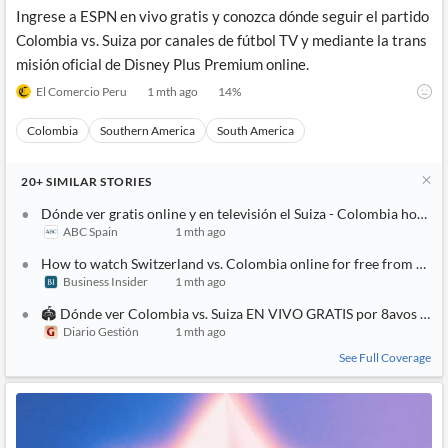
Ingrese a ESPN en vivo gratis y conozca dónde seguir el partido
Colombia vs. Suiza por canales de fútbol TV y mediante la trans
misión oficial de Disney Plus Premium online.
El Comercio Peru
1 mth ago
14
%
Colombia
Southern America
South America
20+
SIMILAR
STORIES
Dónde ver gratis online y en televisión el Suiza - Colombia hoy y 
ABC Spain
1 mth ago
How to watch Switzerland vs. Colombia online for free from any
Business Insider
1 mth ago
🏟️ Dónde ver Colombia vs. Suiza EN VIVO GRATIS por 8avos del 
Diario Gestión
1 mth ago
See Full Coverage