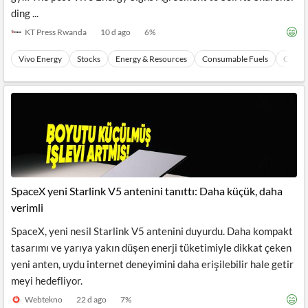
ding ...
KT Press Rwanda
10 d ago
6
%
Vivo Energy
Stocks
Energy & Resources
Consumable Fuels
Coal
SpaceX yeni Starlink V5 antenini tanıttı: Daha küçük, daha
verimli
SpaceX, yeni nesil Starlink V5 antenini duyurdu. Daha kompakt
tasarımı ve yarıya yakın düşen enerji tüketimiyle dikkat çeken
yeni anten, uydu internet deneyimini daha erişilebilir hale getir
meyi hedefliyor.
Webtekno
22 d ago
7
%