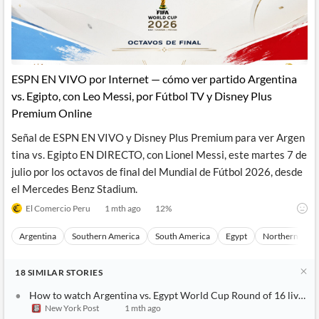
ESPN EN VIVO por Internet — cómo ver partido Argentina
vs. Egipto, con Leo Messi, por Fútbol TV y Disney Plus
Premium Online
Señal de ESPN EN VIVO y Disney Plus Premium para ver Argen
tina vs. Egipto EN DIRECTO, con Lionel Messi, este martes 7 de
julio por los octavos de final del Mundial de Fútbol 2026, desde
el Mercedes Benz Stadium.
El Comercio Peru
1 mth ago
12
%
Argentina
Southern America
South America
Egypt
Northern Afric
18
SIMILAR
STORIES
How to watch Argentina vs. Egypt World Cup Round of 16 live for
New York Post
1 mth ago