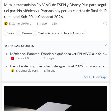
Mira la transmisión EN VIVO de ESPN y Disney Plus para segui
r el partido México vs. Panamá hoy por los cuartos de final del P
remundial Sub-20 de Concacaf 2026.
El Comercio Peru
6 hr ago
11
%
Mexico
Panama
Central America
North America
2
SIMILAR
STORIES
México vs. Panamá: Dónde y a qué hora ver EN VIVO a la Selecci
Merca 2.0
7 hr ago
Partidos de hoy, miércoles 5 de agosto del 2026: horarios y canale
El Comercio Peru
17 hr ago
See Full Coverage