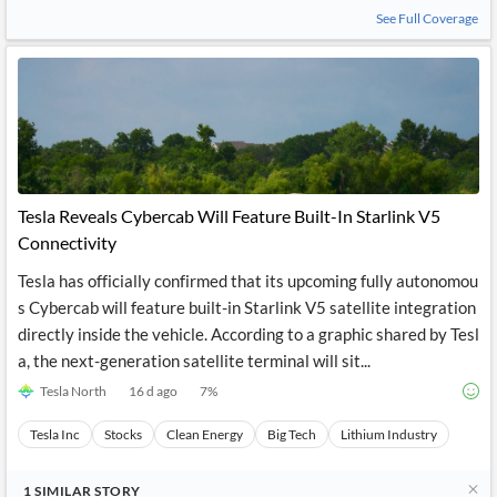
News
See Full Coverage
MCP
Tesla Reveals Cybercab Will Feature Built-In Starlink V5
Connectivity
Tesla has officially confirmed that its upcoming fully autonomou
s Cybercab will feature built-in Starlink V5 satellite integration
directly inside the vehicle. According to a graphic shared by Tesl
a, the next-generation satellite terminal will sit...
Tesla North
16 d ago
7
%
Tesla Inc
Stocks
Clean Energy
Big Tech
Lithium Industry
1
SIMILAR
STORY