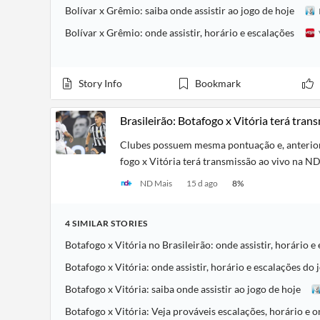
Bolívar x Grêmio: saiba onde assistir ao jogo de hoje
Bolívar x Grêmio: onde assistir, horário e escalações
Story Info
Bookmark
Brasileirão: Botafogo x Vitória terá t
Clubes possuem mesma pontuação e, anterior
fogo x Vitória terá transmissão ao vivo n
ND Mais
15 d ago
8
%
4
SIMILAR
STORIES
Botafogo x Vitória no Brasileirão: onde assistir, horário e
Botafogo x Vitória: onde assistir, horário e escalações do 
Botafogo x Vitória: saiba onde assistir ao jogo de hoje
Botafogo x Vitória: Veja prováveis escalações, horário e on