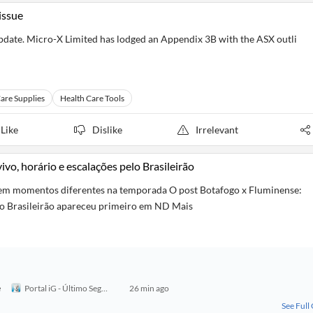
issue
pdate. Micro-X Limited has lodged an Appendix 3B with the ASX outli
are Supplies
Health Care Tools
Like
Dislike
Irrelevant
ivo, horário e escalações pelo Brasileirão
s em momentos diferentes na temporada O post Botafogo x Fluminense:
pelo Brasileirão apareceu primeiro em ND Mais
e
Portal iG - Último Segundo
26 min ago
See Full