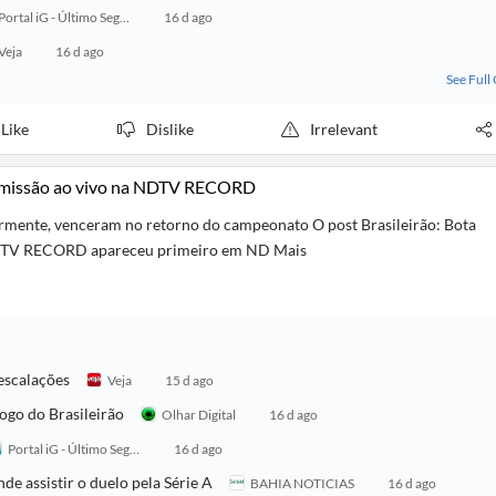
Portal iG - Último Segundo
16 d ago
Veja
16 d ago
See Full
Like
Dislike
Irrelevant
ransmissão ao vivo na NDTV RECORD
mente, venceram no retorno do campeonato O post Brasileirão: Bota
a NDTV RECORD apareceu primeiro em ND Mais
 escalações
Veja
15 d ago
jogo do Brasileirão
Olhar Digital
16 d ago
Portal iG - Último Segundo
16 d ago
de assistir o duelo pela Série A
BAHIA NOTICIAS
16 d ago