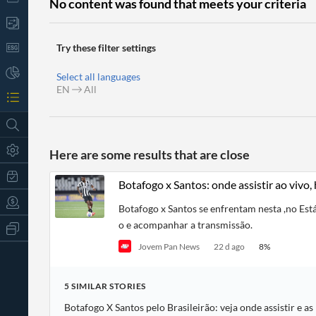
No content was found that meets your criteria
Try these filter settings
Select all languages
EN
All
Here are some results that are close
Botafogo x Santos: onde assistir ao vivo,
Botafogo x Santos se enfrentam nesta ,no Está
o e acompanhar a transmissão.
All
Products
Jovem Pan News
22 d ago
8
%
Retail
Investors
CityFALCON.ai
All
5
SIMILAR
STORIES
Solutions
Retail
t
Brokers
Traders
Botafogo X Santos pelo Brasileirão: veja onde assistir e a
Financial