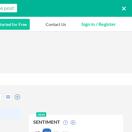
e post
Sign in / Register
tarted for Free
Contact Us
NEW
SENTIMENT