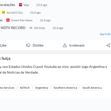
 escalações
Veja
23 d ago
Jornal O Dia
23 d ago
ão
Jovem Pan News
22 d ago
o na NDTV RECORD
ND Mais
22 d ago
See Full
Like
Dislike
Irrelevant
x Suíça
, nos Estados Unidos O post Youtube ao vivo: assistir jogo Argentina x
l de Notícias de Verdade .
eo Services
AdTech
Argentina
Southern America
South America