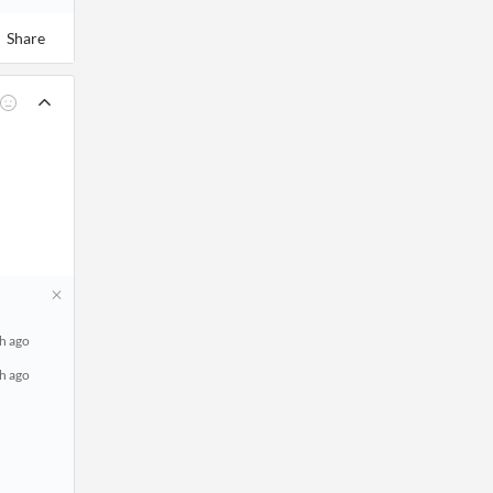
Share
h ago
h ago