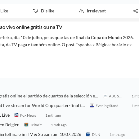
Like
Dislike
Irrelevant
 ao vivo online grátis ou na TV
-feira, dia 10 de julho, pelas quartas de final da Copa do Mundo 2026.
ta, da TV paga e também online. O post Espanha x Bélgica: horário e c
España - Bélgica: horario, canal de televisión y dónde ver gratis online el partido de cuartos de la selección en el Mundial 2026 hoy
ABC Spain
1 mt
How to watch Spain vs Belgium FOR FREE: TV channel and live stream for World Cup quarter-final today
Evening Standard
1 mt
 Live
Fox News
1 mth ago
gen Belgien
Teltarif
1 mth ago
Viertelfinale im TV & Stream am 10.07.2026
DNN
1 mth ago