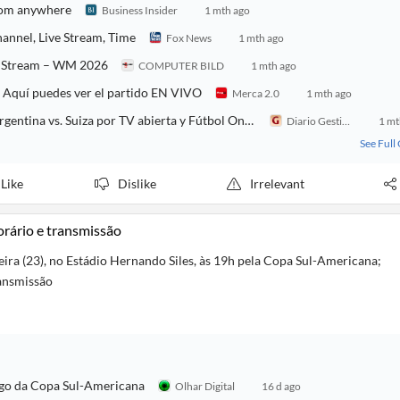
from anywhere
Business Insider
1 mth ago
annel, Live Stream, Time
Fox News
1 mth ago
nd Stream – WM 2026
COMPUTER BILD
1 mth ago
a? Aquí puedes ver el partido EN VIVO
Merca 2.0
1 mth ago
Canal Telefe EN VIVO por Internet — dónde ver partido Argentina vs. Suiza por TV abierta y Fútbol Online
Diario Gestión
1 mt
See Full
Like
Dislike
Irrelevant
horário e transmissão
eira (23), no Estádio Hernando Siles, às 19h pela Copa Sul-Americana;
ransmissão
jogo da Copa Sul-Americana
Olhar Digital
16 d ago