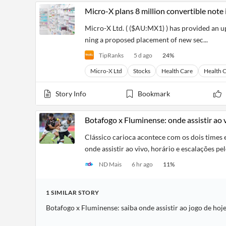
Micro-X plans 8 million convertible note 
Micro-X Ltd. ( ($AU:MX1) ) has provided an u
ning a proposed placement of new sec...
TipRanks
5 d ago
24
%
Micro-X Ltd
Stocks
Health Care
Health C
Story Info
Bookmark
Botafogo x Fluminense: onde assistir ao v
Clássico carioca acontece com os dois time
onde assistir ao vivo, horário e escalações 
ND Mais
6 hr ago
11
%
1
SIMILAR
STORY
Botafogo x Fluminense: saiba onde assistir ao jogo de hoj