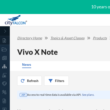
10 years 
Directory Home
Topics & Asset Classes
Products
Vivo X Note
News
Refresh
Filters
Access to real-time data is available via API.
See plans.
API