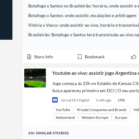
News
Students,
Daily
Botafogo x Santos no Brasileirão: horário, onde assistir e
API
Professors,
Business
CityFALCON
Academia
Botafogo x Santos: onde assistir, escalações e arbitragem
News
Score
Reader
Extended
Vitória x Vasco: onde assistir ao vivo, horário e transmiss
News
Financial
Wealth
Content
Watchlists
Managers,
Brasileirão: Botafogo x Santos terá transmissão ao viv
API
Financial
Insider
Advisors
Transactions
Similar
Financial
Stories
Entity and
Grouping
P2P
Official
Story Info
Bookmark
Events
Crowdfunding,
Company
Extraction
VC, PE
Filings
News
with NLP
on
Youtube ao vivo: assistir jogo Argentina 
Charts
Institutional
Investor
Extract
Investors,
Relations
Jogo começa às 22h no Estádio de Kansas City
and
Treasury
Key
Suíça apareceu primeiro em DCI | O seu porta
Structure
Headlines
UK
Insights
Consultancy,
Private
Jornal DCI Digital
1 mth ago
19
%
from
Legal,
Company
Sentiment
Your
Accounting
Insights
YouTube
Private Companies and Brands
Vid
Own
Content
Switzerland
Western Europe
Europe
Content
Central
ESG
Translation
Banks,
Content
Integrations
Regulatory
Push
20+
SIMILAR
STORIES
Agencies
Languages
Notifications