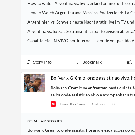
Financial
How to watch Argentina vs. Switzerland online for free 
News
MCP
How to Watch Argentina and Messi vs. Switzerland: TV Ch
Argentinien vs. Schweiz heute Nacht gratis live im TV u
Argentina vs. Suiza: ¿Se transmitirá por televisión abiert
Story Info
Bookmark
Bolívar x Grêmio: onde assistir ao vivo, 
Bolívar x Grêmio se enfrentam nesta quinta-f
saiba onde assistir ao vivo e acompanhar a t
Jovem Pan News
15 d ago
8
%
3
SIMILAR
STORIES
Bolívar x Grêmio: onde assistir, horário e escalações do 