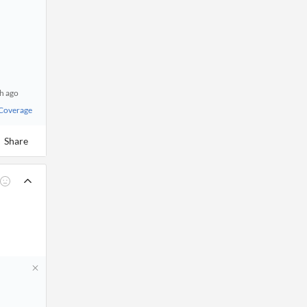
h ago
 Coverage
Share