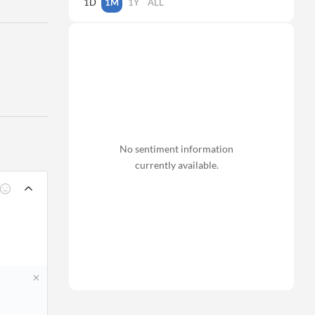
1D
1M
1Y
ALL
No sentiment information
currently available.