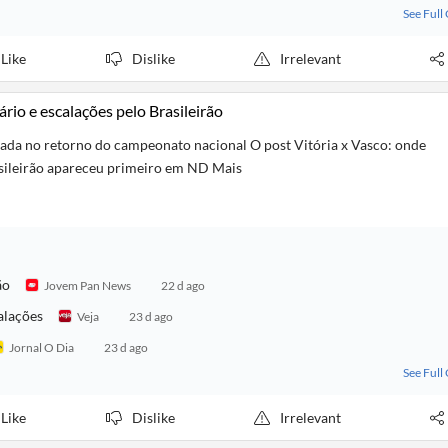
See Full
Like
Dislike
Irrelevant
rário e escalações pelo Brasileirão
ada no retorno do campeonato nacional O post Vitória x Vasco: onde
rasileirão apareceu primeiro em ND Mais
ão
Jovem Pan News
22 d ago
calações
Veja
23 d ago
Jornal O Dia
23 d ago
See Full
Like
Dislike
Irrelevant