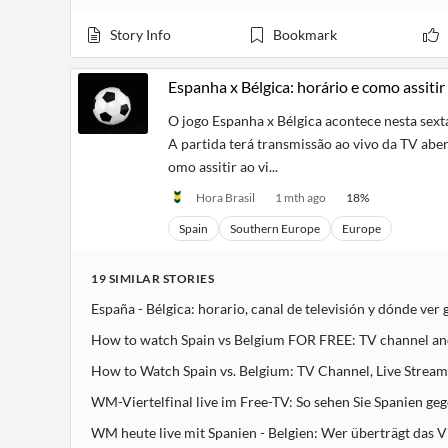
Story Info
Bookmark
Espanha x Bélgica: horário e como assitir
O jogo Espanha x Bélgica acontece nesta sexta
A partida terá transmissão ao vivo da TV aber
omo assitir ao vi...
Hora Brasil
1 mth ago
18
%
Spain
Southern Europe
Europe
19
SIMILAR
STORIES
How to Watch Spain vs. Belgium: TV Channel, Live Stream,
WM-Viertelfinal live im Free-TV: So sehen Sie Spanien ge
WM heute live mit Spanien - Belgien: Wer überträgt das 