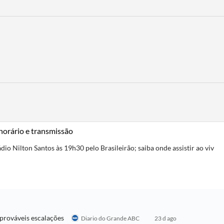
 horário e transmissão
dio Nilton Santos às 19h30 pelo Brasileirão; saiba onde assistir ao viv
s prováveis escalações
Diario do Grande ABC
23 d ago