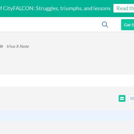
of CityFALCON: Struggles, triumphs, and lessons
Read th
Get S
Vivo X Note